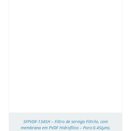
SFPVDF-1345H – Filtro de seringa Filtrilo, com
membrana em PVDF Hidrofílico – Poro:0.45(μm),