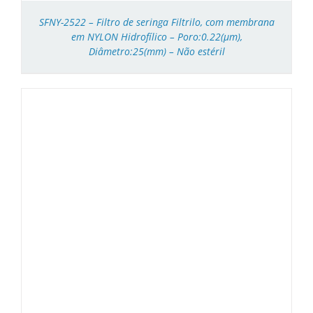
SFNY-2522 – Filtro de seringa Filtrilo, com membrana
em NYLON Hidrofílico – Poro:0.22(μm),
Diâmetro:25(mm) – Não estéril