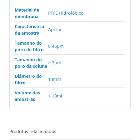
membrana
em
Material de
PTFE Hidrofóbico
PTFE
membrana
Hidrofóbico
Característica
-
Apolar
da amostra
Poro:0.45(μm),
Diâmetro:13(mm)
Tamanho do
0,45µm
-
poro de filtro
Não
Tamanho do
estéril
> 3µm
poro da coluna
quantidade
Diâmetro do
13mm
filtro
Volume das
< 10ml
amostras
Produtos relacionados