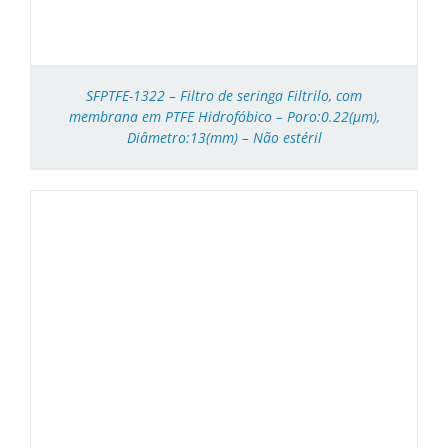
SFPTFE-1322 – Filtro de seringa Filtrilo, com
membrana em PTFE Hidrofóbico – Poro:0.22(μm),
Diâmetro:13(mm) – Não estéril