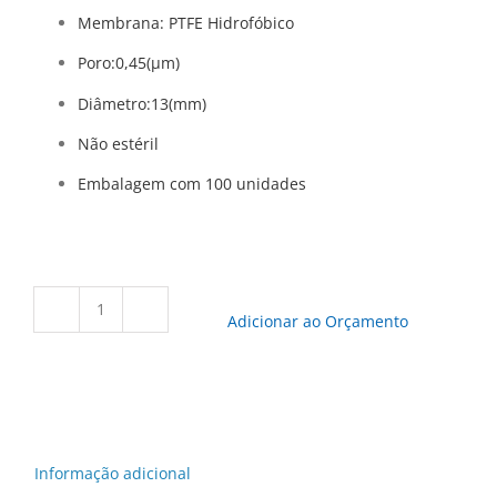
Membrana: PTFE Hidrofóbico
Poro:0,45(μm)
Diâmetro:13(mm)
Não estéril
Embalagem com 100 unidades
SFPTFE-
Adicionar ao Orçamento
1345
-
Filtro
de
seringa
Filtrilo,
Informação adicional
com