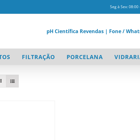
Seg à Sex: 08:00 
pH Científica Revendas | Fone / What
TOS
FILTRAÇÃO
PORCELANA
VIDRARI