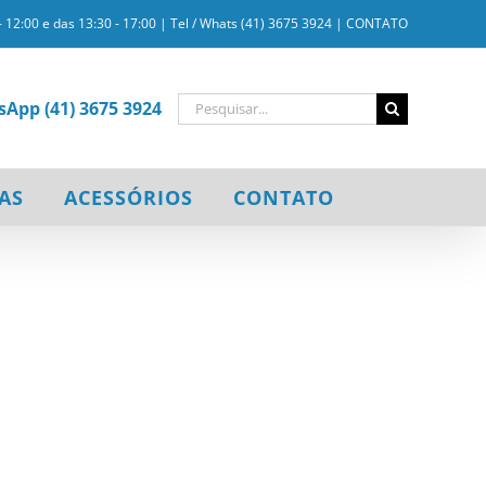
- 12:00 e das 13:30 - 17:00 | Tel / Whats (41) 3675 3924 |
CONTATO
Buscar
sApp (41) 3675 3924
resultados
para:
AS
ACESSÓRIOS
CONTATO