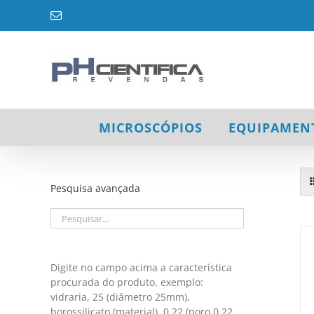
Ir
E-
para
mail
o
conteúdo
MICROSCÓPIOS
EQUIPAMEN
Pesquisa avançada
Digite no campo acima a característica
procurada do produto, exemplo:
vidraria, 25 (diâmetro 25mm),
/
DETALHES
borossilicato (material), 0,22 (poro 0,22