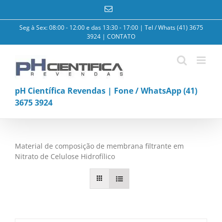
Ir
E-
para
mail
o
Seg à Sex: 08:00 - 12:00 e das 13:30 - 17:00 | Tel / Whats (41) 3675
conteúdo
3924 |
CONTATO
pH Científica Revendas | Fone / WhatsApp (41)
3675 3924
Material de composição de membrana filtrante em
Nitrato de Celulose Hidrofílico