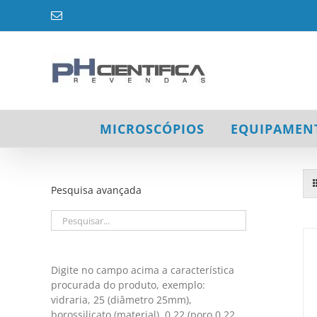
Ir
E-
para
mail
o
conteúdo
MICROSCÓPIOS
EQUIPAMEN
Pesquisa avançada
Digite no campo acima a característica
procurada do produto, exemplo:
vidraria, 25 (diâmetro 25mm),
/
DETALHES
borossilicato (material), 0,22 (poro 0,22