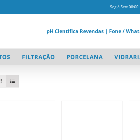
Seg à Sex: 08:00 
pH Científica Revendas | Fone / What
TOS
FILTRAÇÃO
PORCELANA
VIDRARI
/
DETALHES
/
DETALHES