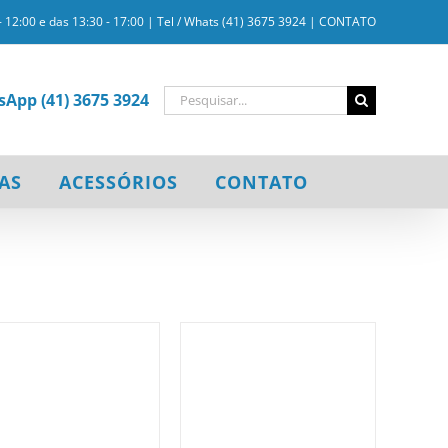
- 12:00 e das 13:30 - 17:00 | Tel / Whats (41) 3675 3924 |
CONTATO
Buscar
sApp (41) 3675 3924
resultados
para:
AS
ACESSÓRIOS
CONTATO
/
DETALHES